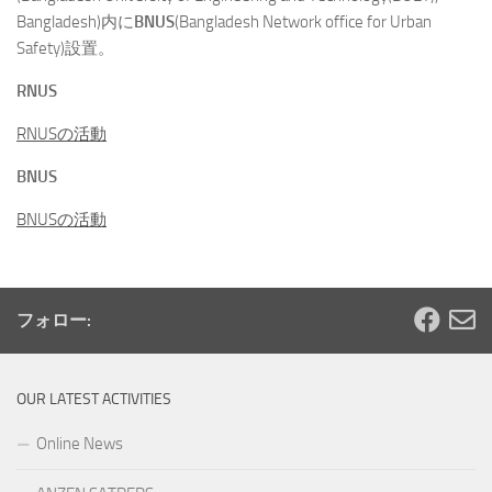
Bangladesh)内に
BNUS
(Bangladesh Network office for Urban
Safety)設置。
RNUS
RNUSの活動
BNUS
BNUSの活動
フォロー:
OUR LATEST ACTIVITIES
Online News