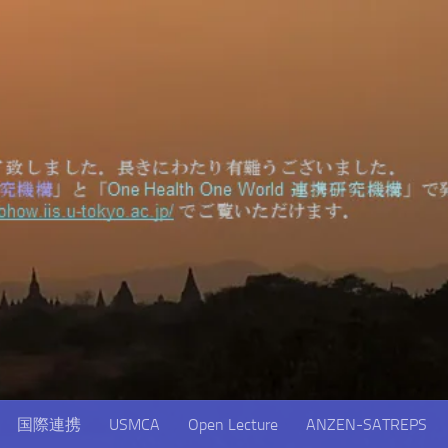
国際連携
USMCA
Open Lecture
ANZEN-SATREPS