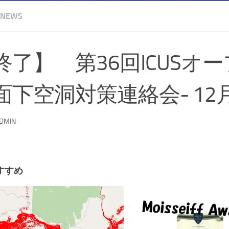
 NEWS
終了】 第36回ICUSオー
面下空洞対策連絡会- 12
ADMIN
·
すすめ