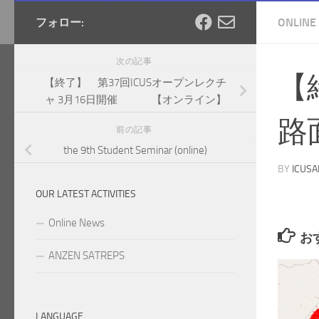
フォロー:
ONLINE
次の記事
【
【終了】 第37回ICUSオープンレクチ
ャ 3月16日開催 【オンライン】
路
前の記事
the 9th Student Seminar (online)
BY
ICUS
OUR LATEST ACTIVITIES
Online News
お
ANZEN SATREPS
LANGUAGE